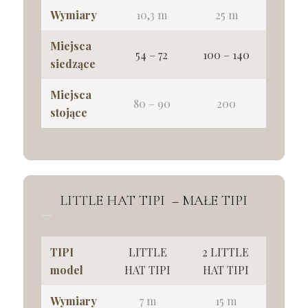
Wymiary
10,3 m
25 m
Miejsca
54 – 72
100 – 140
siedzące
Miejsca
80 – 90
200
stojące
LITTLE HAT TIPI – MAŁE TIPI
TIPI
LITTLE
2 LITTLE
model
HAT TIPI
HAT TIPI
Wymiary
7 m
15 m