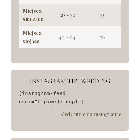
Miejsca
20 – 32
35
siedzące
Miejsca
40 – 64
70
stojące
INSTAGRAM TIPI WEDDING
[instagram-feed
user="tipiweddingpl"]
Śledź mnie na Instagramie